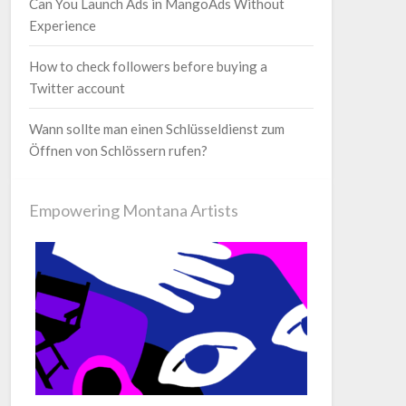
Can You Launch Ads in MangoAds Without
Experience
How to check followers before buying a
Twitter account
Wann sollte man einen Schlüsseldienst zum
Öffnen von Schlössern rufen?
Empowering Montana Artists