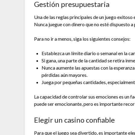
Gestión presupuestaria
Una de las reglas principales de un juego exitoso 
Nunca juegue con dinero que no esté dispuesto a p
Para no ir a menos, siga los siguientes consejos:
Establezca un límite diario o semanal en la ca
Si gana, una parte de la cantidad se retira in
Nunca aumente las apuestas con la esperanza 
pérdidas aún mayores.
Juega por pequeñas cantidades, especialment
La capacidad de controlar sus emociones es un fac
puede ser emocionante, pero es importante recor
Elegir un casino confiable
Para que el juego sea divertido, es importante ele