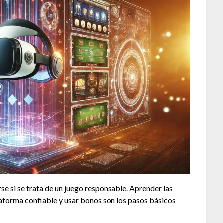
rse si se trata de un juego responsable. Aprender las
ataforma confiable y usar bonos son los pasos básicos