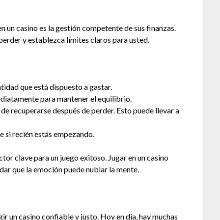
en un casino es la gestión competente de sus finanzas.
erder y establezca límites claros para usted.
ntidad que está dispuesto a gastar.
mediatamente para mantener el equilibrio.
de recuperarse después de perder. Esto puede llevar a
e si recién estás empezando.
tor clave para un juego exitoso. Jugar en un casino
dar que la emoción puede nublar la mente.
gir un casino confiable y justo. Hoy en día, hay muchas