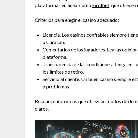
plataformas en línea, como
kirolbet
, que ofrecen
Criterios para elegir el casino adecuado:
Licencia. Los casinos confiables siempre ti
o Curacao.
Comentarios de los jugadores. Lea las opinion
plataforma.
Transparencia de las condiciones. Tenga en cu
los límites de retiro.
Servicio al cliente. Un buen casino siempre es
o problemas.
Busque plataformas que ofrezcan modos de demos
claros.